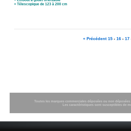
+ Télescopique de 123 à 200 cm
« Précédent
15
-
16
-
17
Toutes les marques commerciales déposées ou non déposées cit
Les caractéristiques sont susceptibles de m