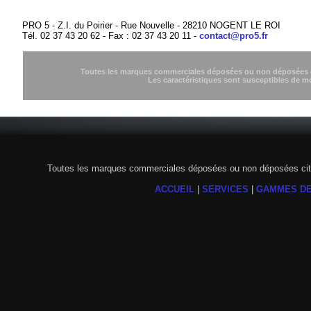
PRO 5 - Z.I. du Poirier - Rue Nouvelle - 28210 NOGENT LE ROI
Tél. 02 37 43 20 62 - Fax : 02 37 43 20 11 -
contact@pro5.fr
Toutes les marques commerciales déposées ou non déposées cit
Les caractéristiques sont susceptibles de m
Toutes les marques commerciales déposées ou non déposées citée
ACCUEIL
|
SERVICES
|
GAMMES DE