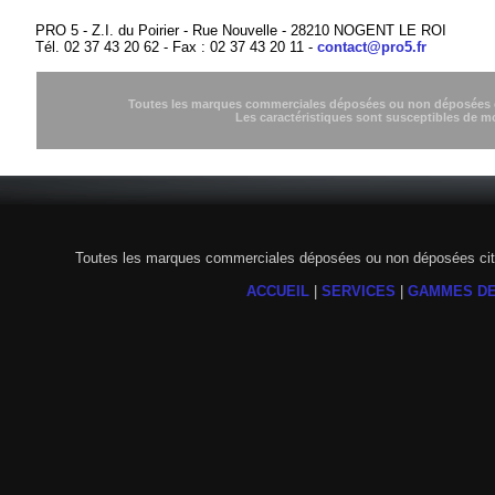
PRO 5 - Z.I. du Poirier - Rue Nouvelle - 28210 NOGENT LE ROI
Tél. 02 37 43 20 62 - Fax : 02 37 43 20 11 -
contact@pro5.fr
Toutes les marques commerciales déposées ou non déposées cit
Les caractéristiques sont susceptibles de m
Toutes les marques commerciales déposées ou non déposées citée
ACCUEIL
|
SERVICES
|
GAMMES DE