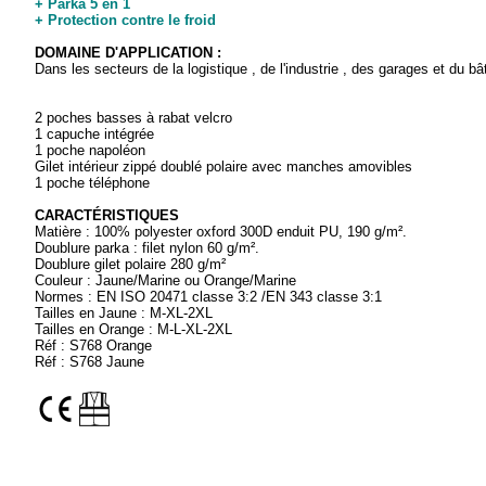
+ Parka 5 en 1
+ Protection contre le froid
DOMAINE D'APPLICATION :
Dans les secteurs de la logistique , de l'industrie , des garages et du b
2 poches basses à rabat velcro
1 capuche intégrée
1 poche napoléon
Gilet intérieur zippé doublé polaire avec manches amovibles
1 poche téléphone
CARACTÉRISTIQUES
Matière : 100% polyester oxford 300D enduit PU, 190 g/m².
Doublure parka : filet nylon 60 g/m².
Doublure gilet polaire 280 g/m²
Couleur : Jaune/Marine ou Orange/Marine
Normes : EN ISO 20471 classe 3:2 /EN 343 classe 3:1
Tailles en Jaune : M-XL-2XL
Tailles en Orange : M-L-XL-2XL
Réf : S768 Orange
Réf : S768 Jaune