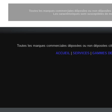
Toutes les marques commerciales déposées ou non déposées cit
Les caractéristiques sont susceptibles de m
Toutes les marques commerciales déposées ou non déposées citée
ACCUEIL
|
SERVICES
|
GAMMES DE