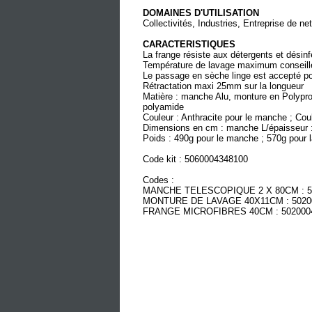
DOMAINES D'UTILISATION
Collectivités, Industries, Entreprise de ne
CARACTERISTIQUES
La frange résiste aux détergents et désinf
Température de lavage maximum conseill
Le passage en sèche linge est accepté 
Rétractation maxi 25mm sur la longueur
Matière : manche Alu, monture en Polyprop
polyamide
Couleur : Anthracite pour le manche ; Co
Dimensions en cm : manche L/épaisseur : 8
Poids : 490g pour le manche ; 570g pour l
Code kit : 5060004348100
Codes :
MANCHE TELESCOPIQUE 2 X 80CM : 5
MONTURE DE LAVAGE 40X11CM : 5020
FRANGE MICROFIBRES 40CM : 502000