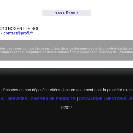
<<<<
Retour
- 28210 NOGENT LE ROI
 -
contact@pro5.fr
es déposées ou non déposées citées dans ce document sont la propriété exclusive d
ristiques sont susceptibles de modifications à tout moment en fonction de l’évolutio
déposées ou non déposées citées dans ce document sont la propriété exclusi
IL
|
SERVICES
|
GAMMES DE PRODUITS
|
CATALOGUE
|
MENTIONS L
©2017