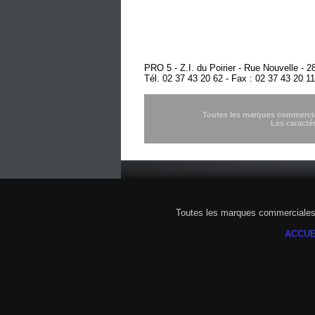
PRO 5 - Z.I. du Poirier - Rue Nouvelle 
Tél. 02 37 43 20 62 - Fax : 02 37 43 20 11
Toutes les marques commercial
Les caracté
Toutes les marques commerciales 
ACCUE