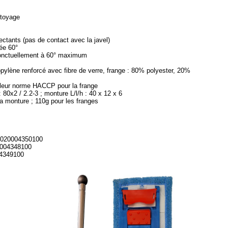
ttoyage
ectants (pas de contact avec la javel)
ée 60°
ponctuellement à 60° maximum
ylène renforcé avec fibre de verre, frange : 80% polyester, 20%
uleur norme HACCP pour la frange
0x2 / 2.2-3 ; monture L/l/h : 40 x 12 x 6
a monture ; 110g pour les franges
020004350100
004348100
4349100