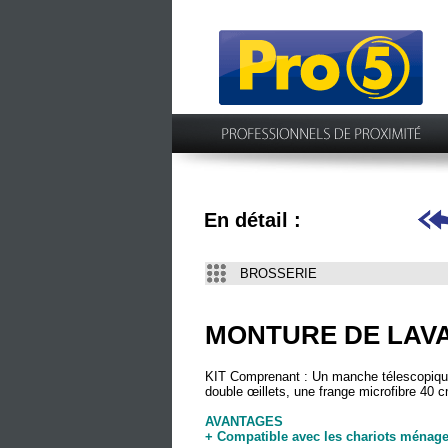
En détail :
BROSSERIE
MONTURE DE LAVA
KIT Comprenant : Un manche télescopique
double œillets, une frange microfibre 40 
AVANTAGES
+ Compatible avec les chariots ménag