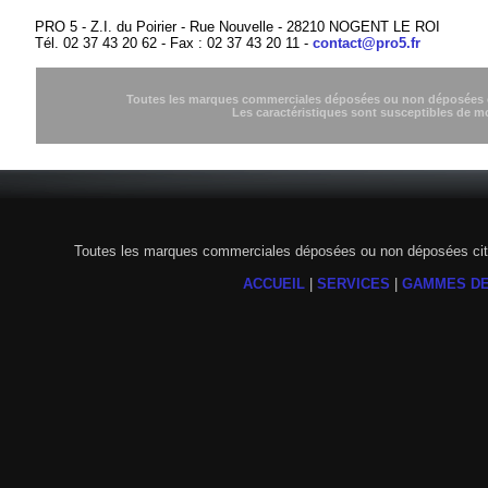
PRO 5 - Z.I. du Poirier - Rue Nouvelle - 28210 NOGENT LE ROI
Tél. 02 37 43 20 62 - Fax : 02 37 43 20 11 -
contact@pro5.fr
Toutes les marques commerciales déposées ou non déposées cit
Les caractéristiques sont susceptibles de m
Toutes les marques commerciales déposées ou non déposées citée
ACCUEIL
|
SERVICES
|
GAMMES DE